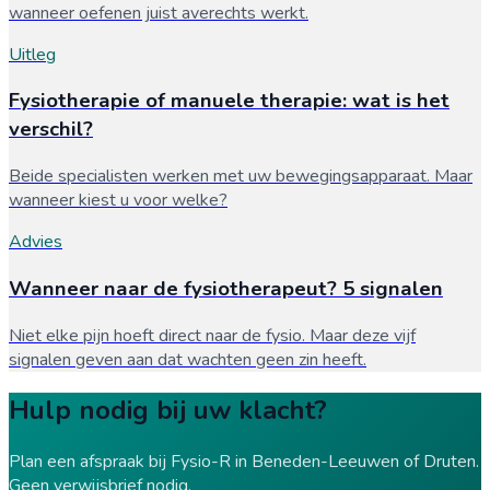
wanneer oefenen juist averechts werkt.
Uitleg
Fysiotherapie of manuele therapie: wat is het
verschil?
Beide specialisten werken met uw bewegingsapparaat. Maar
wanneer kiest u voor welke?
Advies
Wanneer naar de fysiotherapeut? 5 signalen
Niet elke pijn hoeft direct naar de fysio. Maar deze vijf
signalen geven aan dat wachten geen zin heeft.
Hulp nodig bij uw klacht?
Plan een afspraak bij Fysio-R in Beneden-Leeuwen of Druten.
Geen verwijsbrief nodig.