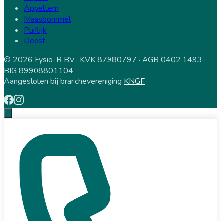
Appeltern
Maasbommel
Puiflijk
Deest
© 2026 Fysio-R BV · KVK 87980797 · AGB 0402 1493 ·
BIG 89908801104
Aangesloten bij branchevereniging
KNGF