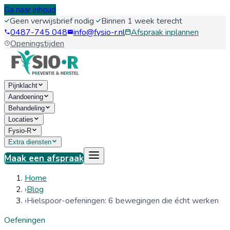
Ga naar inhoud
Geen verwijsbrief nodig
·
Binnen 1 week terecht
0487-745 048
info@fysio-r.nl
Afspraak inplannen
Openingstijden
Pijnklacht
Aandoening
Behandeling
Locaties
Fysio-R
Extra diensten
Maak een afspraak
Home
›
Blog
›
Hielspoor-oefeningen: 6 bewegingen die écht werken
Oefeningen