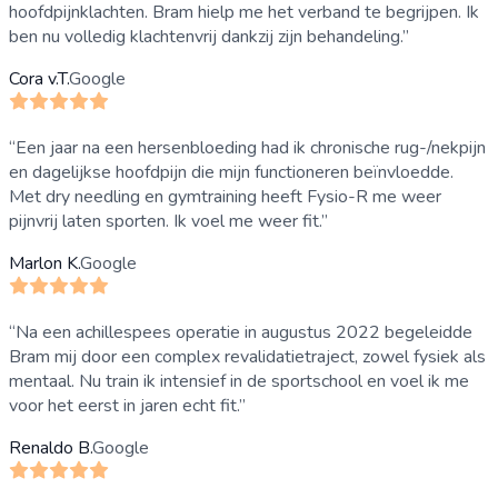
hoofdpijnklachten. Bram hielp me het verband te begrijpen. Ik
ben nu volledig klachtenvrij dankzij zijn behandeling.
”
Cora v.T.
Google
“
Een jaar na een hersenbloeding had ik chronische rug-/nekpijn
en dagelijkse hoofdpijn die mijn functioneren beïnvloedde.
Met dry needling en gymtraining heeft Fysio-R me weer
pijnvrij laten sporten. Ik voel me weer fit.
”
Marlon K.
Google
“
Na een achillespees operatie in augustus 2022 begeleidde
Bram mij door een complex revalidatietraject, zowel fysiek als
mentaal. Nu train ik intensief in de sportschool en voel ik me
voor het eerst in jaren echt fit.
”
Renaldo B.
Google