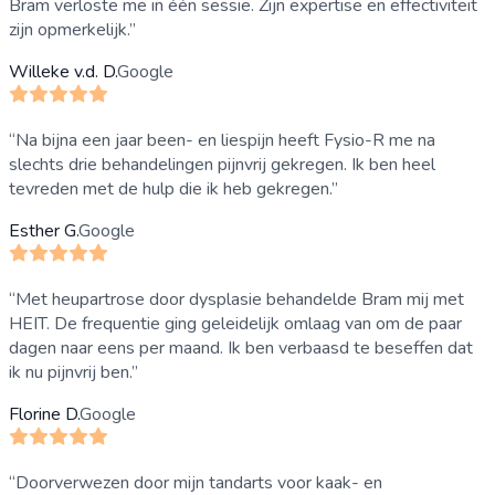
Bram verloste me in één sessie. Zijn expertise en effectiviteit
zijn opmerkelijk.
”
Willeke v.d. D.
Google
“
Na bijna een jaar been- en liespijn heeft Fysio-R me na
slechts drie behandelingen pijnvrij gekregen. Ik ben heel
tevreden met de hulp die ik heb gekregen.
”
Esther G.
Google
“
Met heupartrose door dysplasie behandelde Bram mij met
HEIT. De frequentie ging geleidelijk omlaag van om de paar
dagen naar eens per maand. Ik ben verbaasd te beseffen dat
ik nu pijnvrij ben.
”
Florine D.
Google
“
Doorverwezen door mijn tandarts voor kaak- en