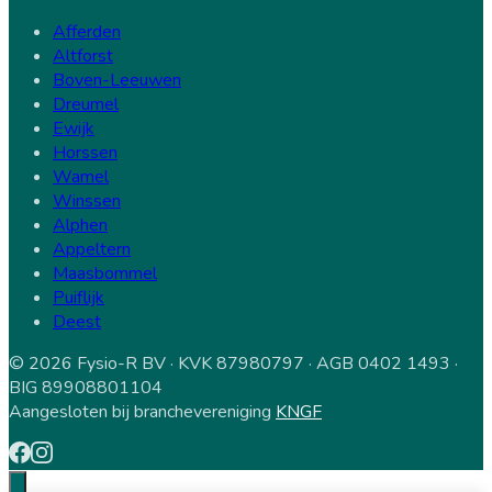
Afferden
Altforst
Boven-Leeuwen
Dreumel
Ewijk
Horssen
Wamel
Winssen
Alphen
Appeltern
Maasbommel
Puiflijk
Deest
© 2026 Fysio-R BV · KVK 87980797 · AGB 0402 1493 ·
BIG 89908801104
Aangesloten bij branchevereniging
KNGF