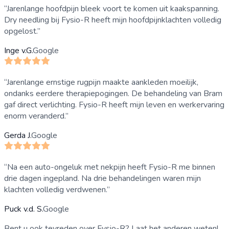
“
Jarenlange hoofdpijn bleek voort te komen uit kaakspanning.
Dry needling bij Fysio-R heeft mijn hoofdpijnklachten volledig
opgelost.
”
Inge v.G.
Google
“
Jarenlange ernstige rugpijn maakte aankleden moeilijk,
ondanks eerdere therapiepogingen. De behandeling van Bram
gaf direct verlichting. Fysio-R heeft mijn leven en werkervaring
enorm veranderd.
”
Gerda J.
Google
“
Na een auto-ongeluk met nekpijn heeft Fysio-R me binnen
drie dagen ingepland. Na drie behandelingen waren mijn
klachten volledig verdwenen.
”
Puck v.d. S.
Google
Bent u ook tevreden over Fysio-R? Laat het anderen weten!