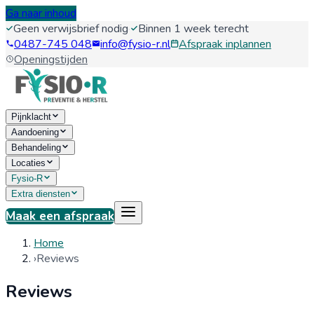
Ga naar inhoud
Geen verwijsbrief nodig
·
Binnen 1 week terecht
0487-745 048
info@fysio-r.nl
Afspraak inplannen
Openingstijden
Pijnklacht
Aandoening
Behandeling
Locaties
Fysio-R
Extra diensten
Maak een afspraak
Home
›
Reviews
Reviews