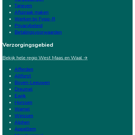
Tarieven
Afspraak maken
Werken bij Fysio-R
Privacybeleid
Betalingsvoorwaarden
Verzorgingsgebied
Bekijk hele regio West Maas en Waal →
Afferden
Altforst
Boven-Leeuwen
Dreumel
Ewijk
Horssen
Wamel
Winssen
Alphen
Appeltern