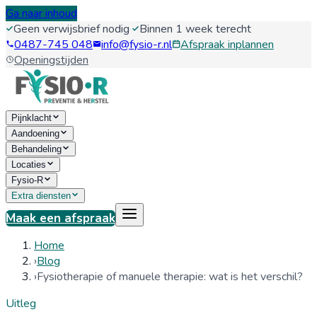
Ga naar inhoud
Geen verwijsbrief nodig
·
Binnen 1 week terecht
0487-745 048
info@fysio-r.nl
Afspraak inplannen
Openingstijden
Pijnklacht
Aandoening
Behandeling
Locaties
Fysio-R
Extra diensten
Maak een afspraak
Home
›
Blog
›
Fysiotherapie of manuele therapie: wat is het verschil?
Uitleg