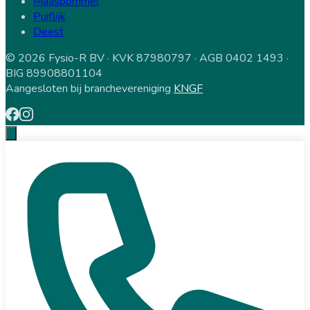
Maasbommel
Puiflijk
Deest
© 2026 Fysio-R BV · KVK 87980797 · AGB 0402 1493 ·
BIG 89908801104
Aangesloten bij branchevereniging
KNGF