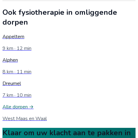
Ook fysiotherapie in omliggende
dorpen
Appeltern
9
km ·
12
min
Alphen
8
km ·
11
min
Dreumel
7
km ·
10
min
Alle dorpen →
West Maas en Waal
Klaar om uw klacht aan te pakken in