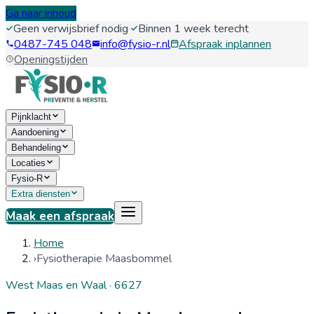
Ga naar inhoud
Geen verwijsbrief nodig
·
Binnen 1 week terecht
0487-745 048
info@fysio-r.nl
Afspraak inplannen
Openingstijden
Pijnklacht
Aandoening
Behandeling
Locaties
Fysio-R
Extra diensten
Maak een afspraak
Home
›
Fysiotherapie Maasbommel
West Maas en Waal
·
6627