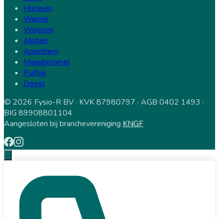
Horssen
Wamel
Winssen
Alphen
Appeltern
Maasbommel
Puiflijk
Deest
© 2026 Fysio-R BV · KVK 87980797 · AGB 0402 1493 ·
BIG 89908801104
Aangesloten bij branchevereniging
KNGF