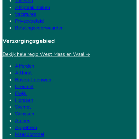
Tarieven
Afspraak maken
Vacatures
Privacybeleid
Betalingsvoorwaarden
Verzorgingsgebied
Bekijk hele regio West Maas en Waal →
Afferden
Altforst
Boven-Leeuwen
Dreumel
Ewijk
Horssen
Wamel
Winssen
Alphen
Appeltern
Maasbommel