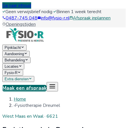
Ga naar inhoud
Geen verwijsbrief nodig
·
Binnen 1 week terecht
0487-745 048
info@fysio-r.nl
Afspraak inplannen
Openingstijden
Pijnklacht
Aandoening
Behandeling
Locaties
Fysio-R
Extra diensten
Maak een afspraak
Home
›
Fysiotherapie Dreumel
West Maas en Waal
·
6621