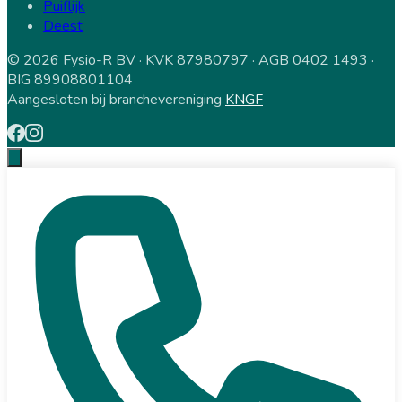
Puiflijk
Deest
© 2026 Fysio-R BV · KVK 87980797 · AGB 0402 1493 ·
BIG 89908801104
Aangesloten bij branchevereniging
KNGF