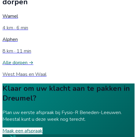
dorpen
Wamel
4
km ·
6
min
Alphen
8
km ·
11
min
Alle dorpen →
West Maas en Waal
Klaar om uw klacht aan te pakken in
Dreumel?
Plan uw eerste afspraak bij Fysio-R Beneden-Leeuwen.
Meestal kunt u deze week nog terecht.
Maak een afspraak