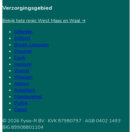
Verzorgingsgebied
Bekijk hele regio West Maas en Waal →
Afferden
Altforst
Boven-Leeuwen
Dreumel
Ewijk
Horssen
Wamel
Winssen
Alphen
Appeltern
Maasbommel
Puiflijk
Deest
© 2026 Fysio-R BV · KVK 87980797 · AGB 0402 1493 ·
BIG 89908801104