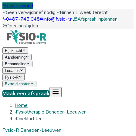
Ga naar inhoud
Geen verwijsbrief nodig
·
Binnen 1 week terecht
0487-745 048
info@fysio-r.nl
Afspraak inplannen
Openingstijden
Pijnklacht
Aandoening
Behandeling
Locaties
Fysio-R
Extra diensten
Maak een afspraak
Home
›
Fysiotherapie Beneden-Leeuwen
›
Knieklachten
Fysio-R
Beneden-Leeuwen