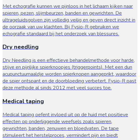
Met echografie kunnen we pijnloos in het lichaam kijken naar
spieren, pezen, slijmbeurzen, banden en gewrichten. De
ultrageluidsgolven zijn volledig veilig en geven direct inzicht in
de oorzaak van uw klachten. Bij Fysio-R gebruiken we
echografie standaard bij het onderzoek van blessures.
Dry needling
Dry Needling is een effectieve behandelmethode voor harde,
stijve en pijnlijke spierknoopjes (triggerpoints). Met een dun
acupunctuurnaaldje worden spierknopen aangeprikt, waardoor
de spier ontspant en de doorbloeding verbetert. Fysio-R past
deze methode al sinds 2012 met veel succes toe.
Medical taping
Medical taping oefent invloed uit op de huid met positieve
effecten op onderliggende weefsels zoals spieren,
gewrichten, banden, zenuwen en bloedvaten. De tape
stimuleert het herstelproces, vermindert pijn en biedt