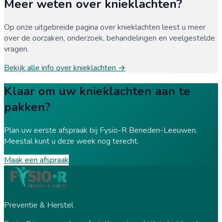
Meer weten over
knieklachten
?
Op onze uitgebreide pagina over
knieklachten
leest u meer
over de oorzaken, onderzoek, behandelingen en veelgestelde
vragen.
Bekijk alle info over
knieklachten
→
Klaar om uw knieklachten aan te
pakken?
Plan uw eerste afspraak bij Fysio-R Beneden-Leeuwen.
Meestal kunt u deze week nog terecht.
Maak een afspraak
Preventie & Herstel