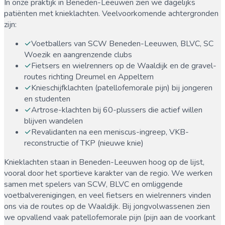
In onze praktijk in
Beneden-Leeuwen
zien we dagelijks
patiënten met
knieklachten
. Veelvoorkomende achtergronden
zijn:
✓
Voetballers van SCW Beneden-Leeuwen, BLVC, SC
Woezik en aangrenzende clubs
✓
Fietsers en wielrenners op de Waaldijk en de gravel-
routes richting Dreumel en Appeltern
✓
Knieschijfklachten (patellofemorale pijn) bij jongeren
en studenten
✓
Artrose-klachten bij 60-plussers die actief willen
blijven wandelen
✓
Revalidanten na een meniscus-ingreep, VKB-
reconstructie of TKP (nieuwe knie)
Knieklachten staan in Beneden-Leeuwen hoog op de lijst,
vooral door het sportieve karakter van de regio. We werken
samen met spelers van SCW, BLVC en omliggende
voetbalverenigingen, en veel fietsers en wielrenners vinden
ons via de routes op de Waaldijk. Bij jongvolwassenen zien
we opvallend vaak patellofemorale pijn (pijn aan de voorkant