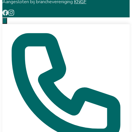
Aangesloten bij branchevereniging
KNGF