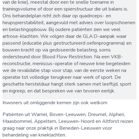
van de knie), meestal door een te snelle toename in
trainingsvolume of door een spierstructuur die uit balans is.
Ons behandelplan richt zich daar op quadriceps- en
heupspierstabiliteit, aangevuld met advies over loopschoenen
en belastingopbouw. Bij oudere patiënten zien we veel
artrose-klachten. We volgen daar de GLA:D-aanpak waar
passend (educatie plus gestructureerd oefenprogramma) en
bouwen kracht op via gedoseerde belasting, soms
ondersteund door Blood Flow Restriction. Na een VKB-
reconstructie, meniscus-operatie of nieuwe knie begeleiden
we de revalidatie stap voor stap, van de eerste weken na
operatie tot volledige terugkeer naar werk of sport. De
geschatte herstelduur hangt sterk samen met leeftijd, sport
en ingreep, en dat bespreken we van tevoren eerlijk.
Inwoners uit omliggende kernen zijn ook welkom
Patiënten uit
Wamel, Boven-Leeuwen, Dreumel, Alphen,
Maasbommel, Appeltern, Leeuwen-Noord
en
Altforst
reizen
graag naar onze praktijk in
Beneden-Leeuwen
voor
behandeling van
knieklachten
.