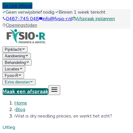
Ga naar inhoud
Geen verwijsbrief nodig
·
Binnen 1 week terecht
0487-745 048
info@fysio-r.nl
Afspraak inplannen
Openingstijden
Pijnklacht
Aandoening
Behandeling
Locaties
Fysio-R
Extra diensten
Maak een afspraak
Home
›
Blog
›
Wat is dry needling precies, en werkt het echt?
Uitleg