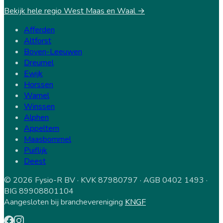
Bekijk hele regio West Maas en Waal →
Afferden
Altforst
Boven-Leeuwen
Dreumel
Ewijk
Horssen
Wamel
Winssen
Alphen
Appeltern
Maasbommel
Puiflijk
Deest
© 2026 Fysio-R BV · KVK 87980797 · AGB 0402 1493 ·
BIG 89908801104
Aangesloten bij branchevereniging
KNGF