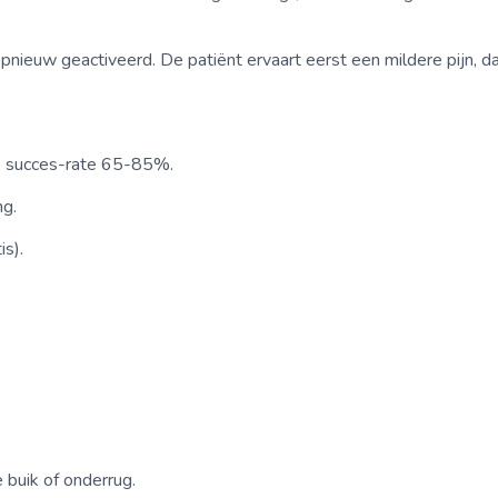
nieuw geactiveerd. De patiënt ervaart eerst een mildere pijn, da
ie, succes-rate 65-85%.
ng.
is).
 buik of onderrug.