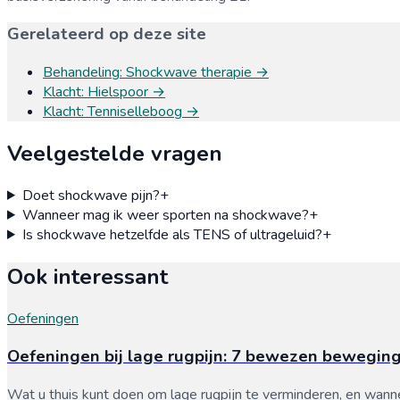
Gerelateerd op deze site
Behandeling
:
Shockwave therapie
→
Klacht
:
Hielspoor
→
Klacht
:
Tenniselleboog
→
Veelgestelde vragen
Doet shockwave pijn?
+
Wanneer mag ik weer sporten na shockwave?
+
Is shockwave hetzelfde als TENS of ultrageluid?
+
Ook interessant
Oefeningen
Oefeningen bij lage rugpijn: 7 bewezen bewegin
Wat u thuis kunt doen om lage rugpijn te verminderen, en wanne