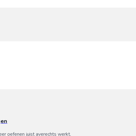
gen
er oefenen juist averechts werkt.