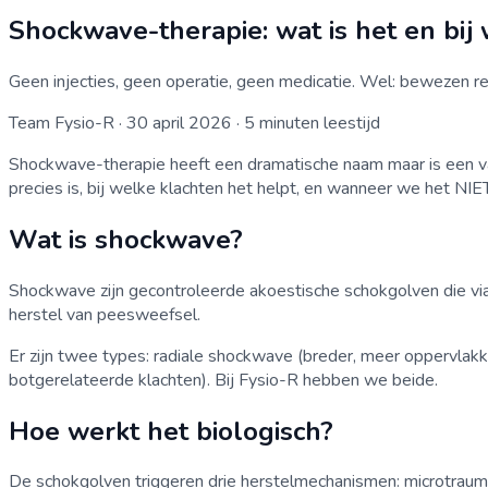
Shockwave-therapie: wat is het en bij
Geen injecties, geen operatie, geen medicatie. Wel: bewezen re
Team Fysio-R
·
30 april 2026
·
5
minuten leestijd
Shockwave-therapie heeft een dramatische naam maar is een van
precies is, bij welke klachten het helpt, en wanneer we het NIET
Wat is shockwave?
Shockwave zijn gecontroleerde akoestische schokgolven die via
herstel van peesweefsel.
Er zijn twee types: radiale shockwave (breder, meer oppervlakk
botgerelateerde klachten). Bij Fysio-R hebben we beide.
Hoe werkt het biologisch?
De schokgolven triggeren drie herstelmechanismen: microtrauma 