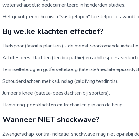
wetenschappelijk gedocumenteerd in honderden studies.
Het gevolg: een chronisch "vastgelopen" herstelproces wordt op
Bij welke klachten effectief?
Hielspoor (fasciitis plantaris) - de meest voorkomende indicat
Achillespees-klachten (tendinopathie) en achillespees-verkorti
Tenniselleboog en golferselleboog (laterale/mediale epicondylit
Schouderklachten met kalkinslag (calcifying tendinitis).
Jumper's knee (patella-peesklachten bij sporters).
Hamstring-peesklachten en trochanter-pijn aan de heup.
Wanneer NIET shockwave?
Zwangerschap: contra-indicatie, shockwave mag niet op/nabij de